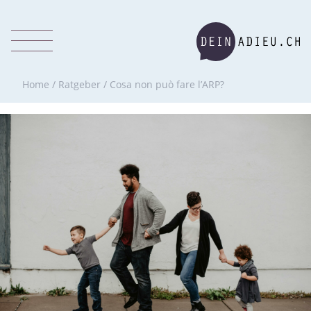
Home
/
Ratgeber
/
Cosa non può fare l’ARP?