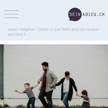
Home
/
Ratgeber
/
Qu’est-ce que l’APEA peut (ou ne peut
pas) faire ?