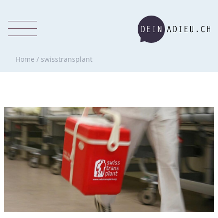
Home
/
swisstransplant