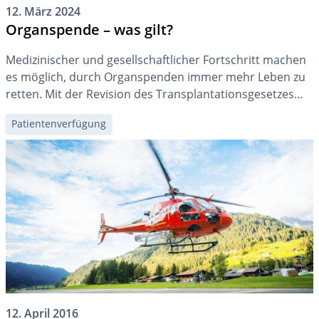
12. März 2024
Organspende – was gilt?
Medizinischer und gesellschaftlicher Fortschritt machen
es möglich, durch Organspenden immer mehr Leben zu
retten. Mit der Revision des Transplantationsgesetzes
wird in der Schweiz die sogenannte «erweiterte
Patientenverfügung
Widerspruchslösung» eingeführt. Im folgenden Text
erklären wir Ihnen, was das für Sie bedeutet.
12. April 2016