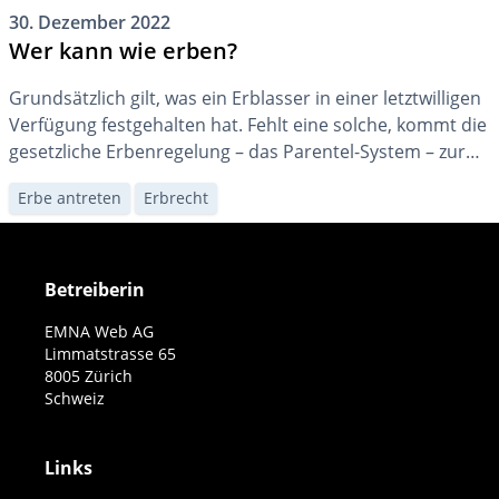
30. Dezember 2022
Wer kann wie erben?
Grundsätzlich gilt, was ein Erblasser in einer letztwilligen
Verfügung festgehalten hat. Fehlt eine solche, kommt die
gesetzliche Erbenregelung – das Parentel-System – zur
Anwendung. Dem Ehegatten kommt dabei eine
Erbe antreten
Erbrecht
bevorzugte Rolle zu.
Betreiberin
EMNA Web AG
Limmatstrasse 65
8005 Zürich
Schweiz
Links