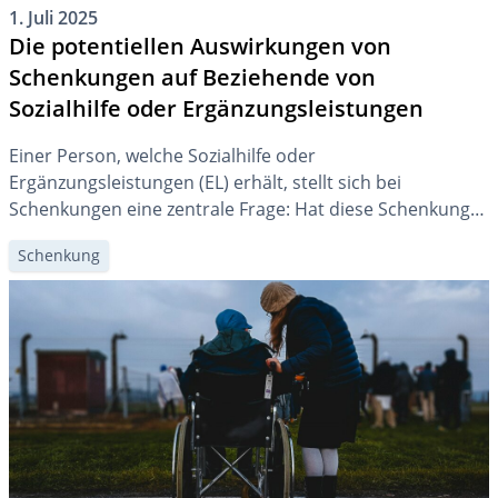
1. Juli 2025
Die potentiellen Auswirkungen von
Schenkungen auf Beziehende von
Sozialhilfe oder Ergänzungsleistungen
Einer Person, welche Sozialhilfe oder
Ergänzungsleistungen (EL) erhält, stellt sich bei
Schenkungen eine zentrale Frage: Hat diese Schenkung
Auswirkungen auf den Anspruch auf die Sozialhilfe bzw.
Schenkung
EL? Und falls ja, wie sehen diese Auswirkungen konkret
aus?