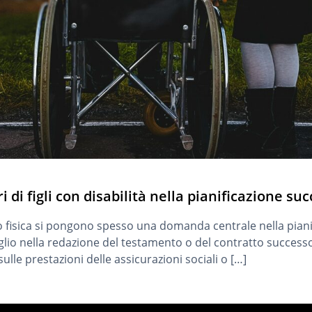
di figli con disabilità nella pianificazione su
le o fisica si pongono spesso una domanda centrale nella pia
figlio nella redazione del testamento o del contratto successo
le prestazioni delle assicurazioni sociali o […]