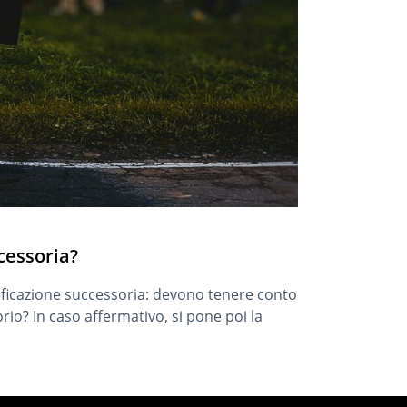
ccessoria?
nificazione successoria: devono tenere conto
rio? In caso affermativo, si pone poi la