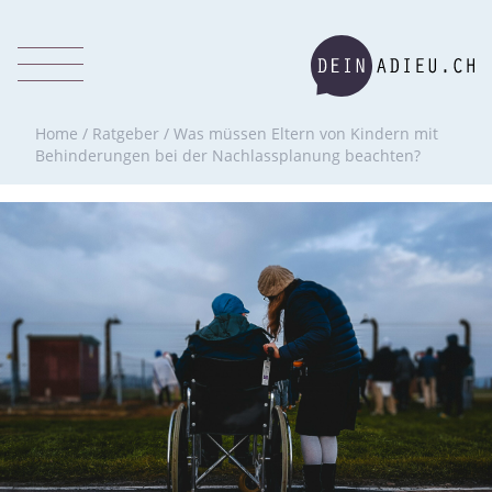
Home
/
Ratgeber
/
Was müssen Eltern von Kindern mit
Behinderungen bei der Nachlassplanung beachten?