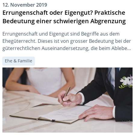
12. November 2019
Errungenschaft oder Eigengut? Praktische
Bedeutung einer schwierigen Abgrenzung
Errungenschaft und Eigengut sind Begriffe aus dem
Ehegüterrecht. Dieses ist von grosser Bedeutung bei der
güterrechtlichen Auseinandersetzung, die beim Ableben
eines verheirateten Erblassers vor dem Erbgang
Ehe & Familie
vorzunehmen ist. Die Abgrenzung der beiden
Gütermassen ist nicht immer einfach, kann aber grossen
Einfluss auf die Vermögensverteilung haben.