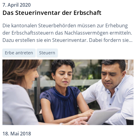
7. April 2020
Das Steuerinventar der Erbschaft
Die kantonalen Steuerbehörden müssen zur Erhebung
der Erbschaftssteuern das Nachlassvermögen ermitteln.
Dazu erstellen sie ein Steuerinventar. Dabei fordern sie
häufig die Erben zur Mitwirkung auf. Worauf müssen Sie
Erbe antreten
Steuern
achten, um kostspielige Probleme zu vermeiden?
18. Mai 2018