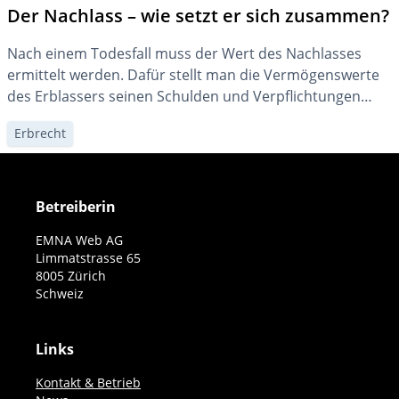
Der Nachlass – wie setzt er sich zusammen?
Nach einem Todesfall muss der Wert des Nachlasses
ermittelt werden. Dafür stellt man die Vermögenswerte
des Erblassers seinen Schulden und Verpflichtungen
gegenüber. Der Überschuss bildet dann den Nachlass,
Erbrecht
auf den Sie unter Umständen noch eine Steuer bezahlen
müssen.
Betreiberin
EMNA Web AG
Limmatstrasse 65
8005 Zürich
Schweiz
Links
Kontakt & Betrieb