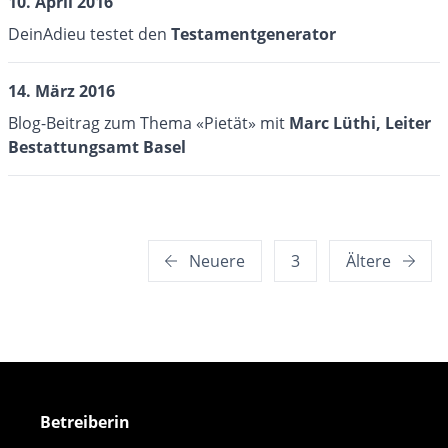
10. April 2016
DeinAdieu testet den
Testamentgenerator
14. März 2016
Blog-Beitrag zum Thema «Pietät» mit
Marc Lüthi, Leiter
Bestattungsamt Basel
Seitennummerierung
Neuere
3
Ältere
der
Beiträge
Betreiberin