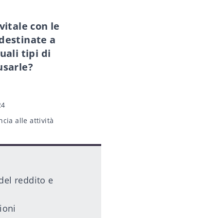
vitale con le
destinate a
ali tipi di
usarle?
24
cia alle attività
del reddito e
ioni