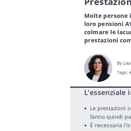
Prestazion
Molte persone i
loro pensioni A
colmare le lacu
prestazioni com
Post
By
Lau
author
Tags
Tags:
L’essenziale 
Le prestazioni 
fanno quindi pa
È necessaria l’i