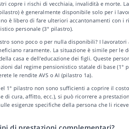
tri
copre i rischi di vecchiaia, invalidità e morte. L
pilastro) è generalmente disponibile solo per i lavo
uno è libero di fare ulteriori accantonamenti con i 
stico personale (3° pilastro)
.
astro sono poco o per nulla disponibili? I lavoratori
neficiano raramente. La situazione è simile per le 
ella casa e dell’educazione dei figli. Queste pers
azioni dal regime pensionistico statale di base (1° pi
rete le rendite AVS o AI (pilastro 1a).
del 1° pilastro non sono sufficienti a coprire il cos
se di cura, affitto, ecc.), si può ricorrere a prestaz
ulle esigenze specifiche della persona che li riceve
tipi di prestazioni complementari?