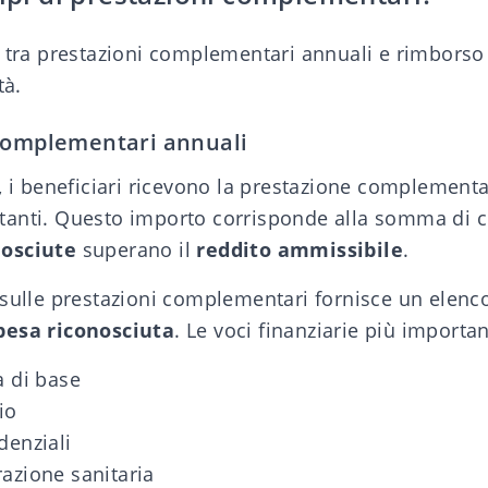
e tra prestazioni complementari annuali e rimborso 
tà.
 complementari annuali
, i beneficiari ricevono la prestazione complement
anti. Questo importo corrisponde alla somma di c
nosciute
superano il
reddito ammissibile
.
sulle prestazioni complementari fornisce un elenco
pesa riconosciuta
. Le voci finanziarie più import
a di base
io
denziali
razione sanitaria