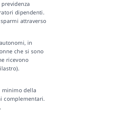
a previdenza
ratori dipendenti.
risparmi attraverso
 autonomi, in
donne che si sono
one ricevono
lastro).
to minimo della
ioni complementari.
.