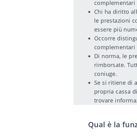
complementari 
Chi ha diritto a
le prestazioni 
essere più nume
Occorre disting
complementari an
Di norma, le pr
rimborsate. Tutt
coniuge.
Se si ritiene di
propria cassa d
trovare informaz
Qual è la fun