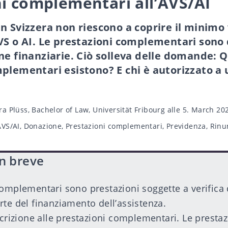
i complementari all’AVS/AI
n Svizzera non riescono a coprire il minimo 
VS o AI. Le prestazioni complementari sono 
ne finanziarie. Ciò solleva delle domande: Qu
plementari esistono? E chi è autorizzato a 
ra Plüss, Bachelor of Law, Universität Fribourg
alle 5. March 20
AVS/AI
,
Donazione
,
Prestazioni complementari
,
Previdenza
,
Rinun
in breve
complementari sono prestazioni soggette a verifica 
rte del finanziamento dell’assistenza.
scrizione alle prestazioni complementari. Le prestaz