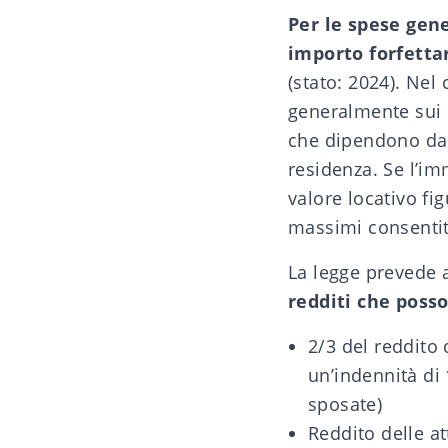
Per le spese gen
importo forfettar
(stato: 2024). Nel 
generalmente sui c
che dipendono dal
residenza. Se l’im
valore locativo fi
massimi consentiti 
La legge prevede a
redditi che poss
2/3 del reddito
un’indennità di 
sposate)
Reddito delle at