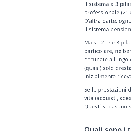
Il
sistema a 3 pilas
professionale (2° 
D’altra parte, ogn
il
sistema pensioni
Ma se 2. e e 3 pil
particolare, ne be
occupate a lungo d
(quasi) solo prest
Inizialmente riceve
Se le prestazioni 
vita (acquisti, spe
Questi si basano s
Quali sono i 