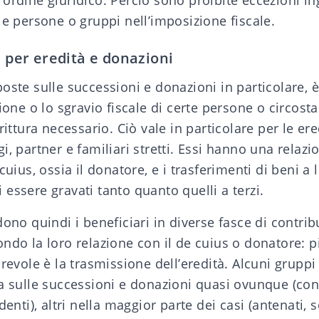
ordine giuridico. Perciò sono proibite eccezioni ing
le persone o gruppi nell’imposizione fiscale.
i per eredità e donazioni
oste sulle successioni e donazioni
in particolare, 
zione o lo sgravio fiscale di certe persone o circost
rittura necessario. Ciò vale in particolare per le ere
i, partner e familiari stretti. Essi hanno una relazio
cuius, ossia il
donatore
, e i trasferimenti di beni a
essere gravati tanto quanto quelli a terzi.
ono quindi i beneficiari in diverse fasce di contribu
ndo la loro relazione con il de cuius o donatore: pi
orevole è la trasmissione dell’eredità. Alcuni grupp
a sulle
successioni
e donazioni quasi ovunque (coni
denti), altri nella maggior parte dei casi (antenati, 