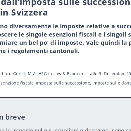
dall’imposta sulle succession
in Svizzera
ano diversamente le imposte relative a succe
cere le singole esenzioni fiscali e i singoli s
rmiare un bel po' di imposte. Vale quindi l
ne i regolamenti cantonali.
nhard Gerstl, M.A. HSG in Law & Economics
alle 9. December 2
Esenzione fiscale
,
Imposta sulla successione
,
Imposta sulle don
in breve
e le imposte sulle successioni e donazioni sono r