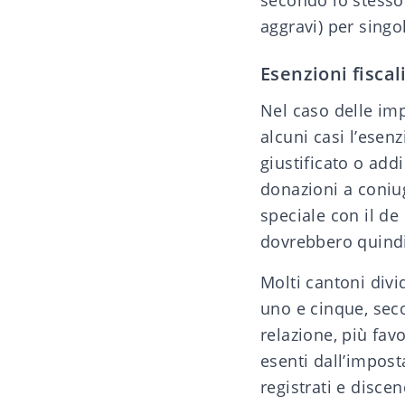
secondo lo stesso 
aggravi) per singo
Esenzioni fiscal
Nel caso delle
imp
alcuni casi l’esen
giustificato o addi
donazioni a coniug
speciale con il de 
dovrebbero quindi 
Molti cantoni divid
uno e cinque, seco
relazione, più fav
esenti dall’impost
registrati e discen