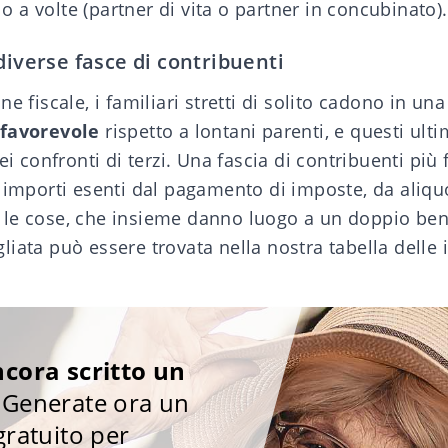
olo a volte (partner di vita o
partner in concubinato
).
diverse fasce di contribuenti
e fiscale, i familiari stretti di solito cadono in un
 favorevole
rispetto a lontani parenti, e questi ulti
nei confronti di terzi. Una fascia di contribuenti pi
a importi esenti dal pagamento di imposte, da aliqu
le cose, che insieme danno luogo a un doppio ben
liata può essere trovata nella nostra
tabella delle
cora scritto un
Generate ora un
ratuito per