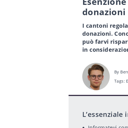
Esenzione 
donazioni 
I cantoni regol
donazioni. Conos
può farvi rispa
in considerazio
Post
By
Ber
author
Tags
Tags:
L’essenziale 
Informatevi com