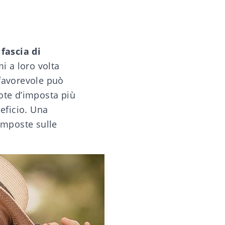
a
fascia di
mi a loro volta
ù favorevole può
ote d’imposta più
eficio. Una
 imposte sulle