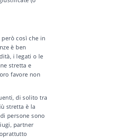
iustificate (o
è però così che in
anze è ben
dità, i
legati
o le
ne stretta e
 loro favore non
enti, di solito tra
ù stretta è la
i di persone sono
ugi, partner
soprattutto