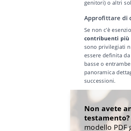
genitori) o altri s
Approfittare di 
Se non c’è esenzion
contribuenti più
sono privilegiati 
essere definita d
basse o entrambe 
panoramica dettag
successioni.
Non avete an
testamento?
modello PDF g