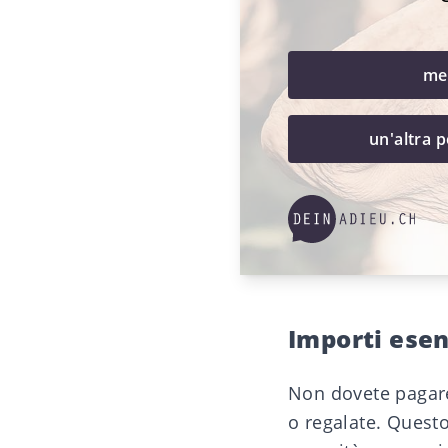
me
un'altra 
Importi esen
Non dovete pagare 
o regalate. Questo