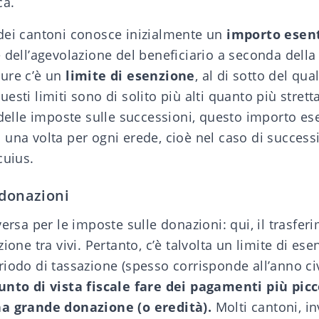
ca.
dei cantoni conosce inizialmente un
importo esen
 dell’agevolazione del beneficiario a seconda della 
ure c’è un
limite di esenzione
, al di sotto del qu
sti limiti sono di solito più alti quanto più stretta
 delle imposte sulle successioni, questo importo es
una volta per ogni erede, cioè nel caso di success
cuius.
 donazioni
versa per le imposte sulle donazioni: qui, il trasfer
ione tra vivi. Pertanto, c’è talvolta un limite di es
iodo di tassazione (spesso corrisponde all’anno ci
unto di vista fiscale fare dei pagamenti più picco
na grande donazione (o eredità).
Molti cantoni, in