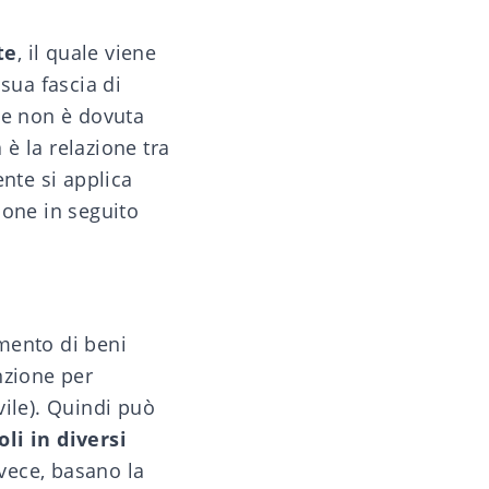
te
, il quale viene
sua fascia di
ale non è dovuta
 è la relazione tra
ente si applica
ione in seguito
imento di beni
enzione per
vile). Quindi può
li in diversi
vece, basano la