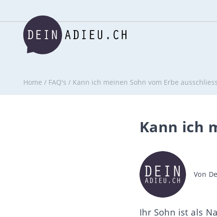
Home
/
FAQ's
/
Kann ich meinen Sohn vom Erbe ausschlies
Kann ich 
Beitra
Von
De
Ihr Sohn ist als