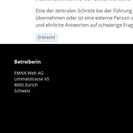
Eine der zentralen Schritte bei der Führun
übernehmen oder ist eine externe Person v
und ehrliche Antworten auf schwierige Frag
Erbrecht
Betreiberin
EMNA Web AG
Limmatstrasse 65
8005 Zürich
Schweiz