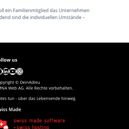
Soll ein Familienmitglied das Unternehmen
dend sind die individuellen Umstände –
ollow us
acebook
LinkedIn
YouTube
Instagram
pyright © DeinAdieu
NA Web AG. Alle Rechte vorbehalten.
tes tun - über das Lebensende hinweg
wiss Made