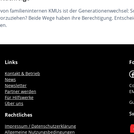
g von familieninternen KMUs ist der Generationenwechsel: 
orzuziehen? Beide Wege haben ihre Berechtigung. Entschei
en.
Links
F
F
Kontakt & Betrieb
News
Newsletter
Co
Partner werden
EM
Für Hilfswerke
Gu
Über uns
S
Rechtliches
Impressum / Datenschutzerklärung
Allgemeine Nutzungsbedingungen