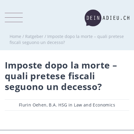
Home
/
Ratgeber
/
Imposte dopo la morte – quali pretese
fiscali seguono un decesso?
Imposte dopo la morte –
quali pretese fiscali
seguono un decesso?
Beitragsautor
Flurin Oehen, B.A. HSG in Law and Economics