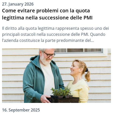
27. January 2026
Come evitare problemi con la quota
legittima nella successione delle PMI
Il diritto alla quota legittima rappresenta spesso uno dei
principali ostacoli nella successione delle PMI. Quando
l’azienda costituisce la parte predominante del
patrimonio del defunto, le pretese dei legittimari
possono ostacolare o quantomeno complicare il
trasferimento dell’impresa secondo la volontà del
disponente. Grazie alla revisione del diritto successorio
entrata in vigore nel 2023, tuttavia, una […]
16. September 2025