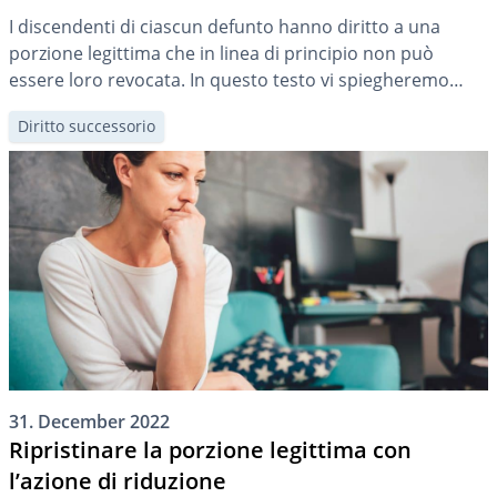
I discendenti di ciascun defunto hanno diritto a una
porzione legittima che in linea di principio non può
essere loro revocata. In questo testo vi spiegheremo
cosa significa questo per il vostro testamento e quali
Diritto successorio
soluzioni alternative ci sono.
31. December 2022
Ripristinare la porzione legittima con
l’azione di riduzione