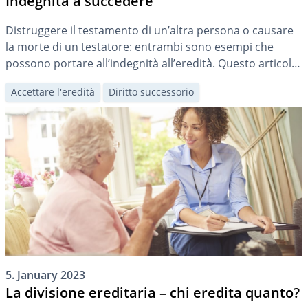
Indegnità a succedere
Distruggere il testamento di un’altra persona o causare
la morte di un testatore: entrambi sono esempi che
possono portare all’indegnità all’eredità. Questo articolo
tratta le questioni relative all’indegnità ad ereditare, che
Accettare l'eredità
Diritto successorio
va distinta dalla diseredazione.
5. January 2023
La divisione ereditaria – chi eredita quanto?