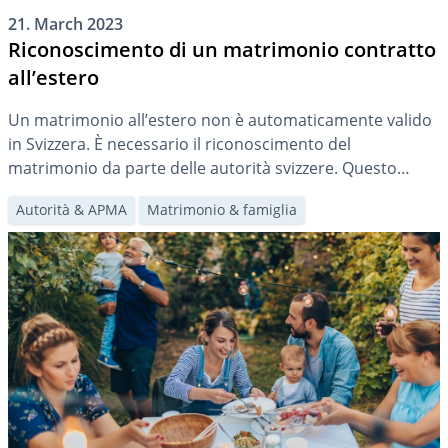
21. March 2023
Riconoscimento di un matrimonio contratto
all’estero
Un matrimonio all’estero non è automaticamente valido
in Svizzera. È necessario il riconoscimento del
matrimonio da parte delle autorità svizzere. Questo
articolo tratta le questioni relative al riconoscimento di
Autorità & APMA
Matrimonio & famiglia
un matrimonio contratto all’estero.