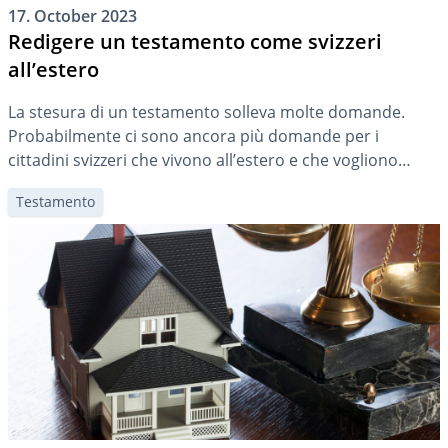
17. October 2023
Redigere un testamento come svizzeri
all’estero
La stesura di un testamento solleva molte domande.
Probabilmente ci sono ancora più domande per i
cittadini svizzeri che vivono all’estero e che vogliono
redigere il loro testamento in conformità con la legge
Testamento
svizzera. Qui potete scoprire cosa devono sapere gli
Svizzeri all’estero quando scrivono il loro testamento.