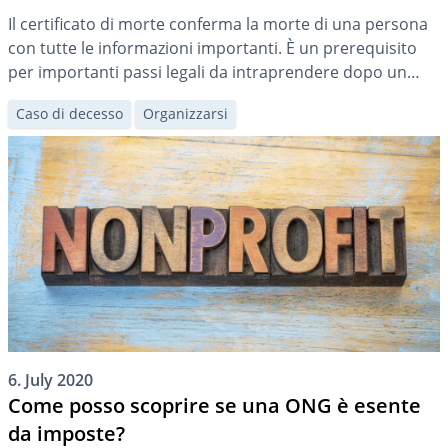
Il certificato di morte conferma la morte di una persona
con tutte le informazioni importanti. È un prerequisito
per importanti passi legali da intraprendere dopo un
decesso. Con esso gli eredi possono, ad esempio,
Caso di decesso
Organizzarsi
richiedere il certificato d’erede e organizzare il funerale.
6. July 2020
Come posso scoprire se una ONG è esente
da imposte?