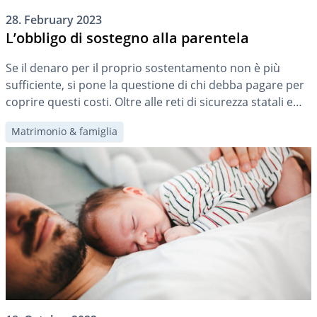
28. February 2023
L’obbligo di sostegno alla parentela
Se il denaro per il proprio sostentamento non è più
sufficiente, si pone la questione di chi debba pagare per
coprire questi costi. Oltre alle reti di sicurezza statali e
alle richieste di manutenzione, possono essere obbligati
Matrimonio & famiglia
anche i parenti, se necessario.