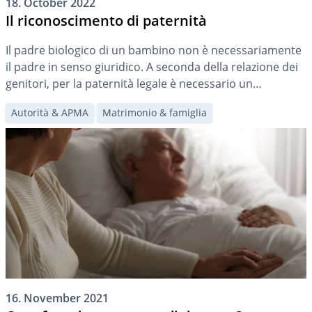
18. October 2022
Il riconoscimento di paternità
Il padre biologico di un bambino non è necessariamente
il padre in senso giuridico. A seconda della relazione dei
genitori, per la paternità legale è necessario un
riconoscimento. Questo articolo mostra quando è
Autorità & APMA
Matrimonio & famiglia
necessario un riconoscimento di paternità e come farlo.
16. November 2021