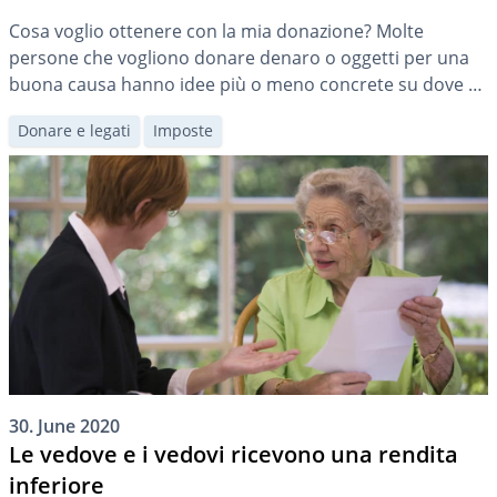
Cosa voglio ottenere con la mia donazione? Molte
persone che vogliono donare denaro o oggetti per una
buona causa hanno idee più o meno concrete su dove e
come le loro donazioni dovrebbero essere utilizzate. Un
Donare e legati
Imposte
utile punto di partenza per gli indecisi può essere quello
di individuare una sorta di «area tematica» e scegliere
[…]
30. June 2020
Le vedove e i vedovi ricevono una rendita
inferiore