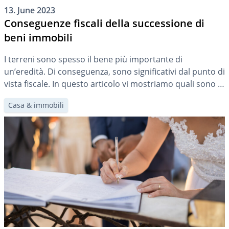
13. June 2023
Conseguenze fiscali della successione di
beni immobili
I terreni sono spesso il bene più importante di
un’eredità. Di conseguenza, sono significativi dal punto di
vista fiscale. In questo articolo vi mostriamo quali sono le
imposte che possono essere applicate in caso di eredità
Casa & immobili
di beni immobili e a cosa dovete prestare attenzione.