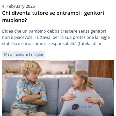
4. February 2025
Chi diventa tutore se entrambi i genitori
muoiono?
L’idea che un bambino debba crescere senza genitori
non è piacevole. Tuttavia, per la sua protezione la legge
stabilisce chi assume la responsabilità (tutela) di un
orfano. In una certa misura è anche possibile adottare
Matrimonio & famiglia
misure preventive individuali. Per i genitori è sempre
consigliabile riflettere su queste possibilità.