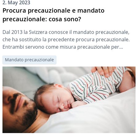
2. May 2023
Procura precauzionale e mandato
precauzionale: cosa sono?
Dal 2013 la Svizzera conosce il mandato precauzionale,
che ha sostituito la precedente procura precauzionale.
Entrambi servono come misura precauzionale per
affidare a qualcuno la tutela degli interessi in caso di
Mandato precauzionale
incapacità. Vi spieghiamo quali sono le somiglianze e le
differenze e a cosa fare attenzione.