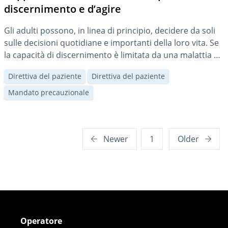
discernimento e d’agire
Gli adulti possono, in linea di principio, decidere da soli
sulle decisioni quotidiane e importanti della loro vita. Se
la capacità di discernimento è limitata da una malattia o
da un’altra menomazione mentale, può essere
Direttiva del paziente
Direttiva del paziente
necessaria una rappresentanza.
Mandato precauzionale
Posts
Newer
1
Older
pagination
Operatore