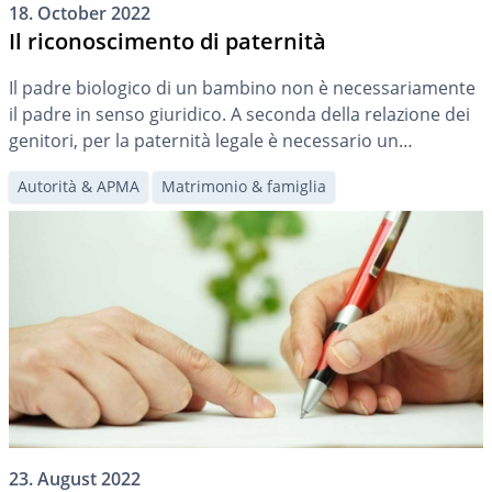
18. October 2022
Il riconoscimento di paternità
Il padre biologico di un bambino non è necessariamente
il padre in senso giuridico. A seconda della relazione dei
genitori, per la paternità legale è necessario un
riconoscimento. Questo articolo mostra quando è
Autorità & APMA
Matrimonio & famiglia
necessario un riconoscimento di paternità e come farlo.
23. August 2022