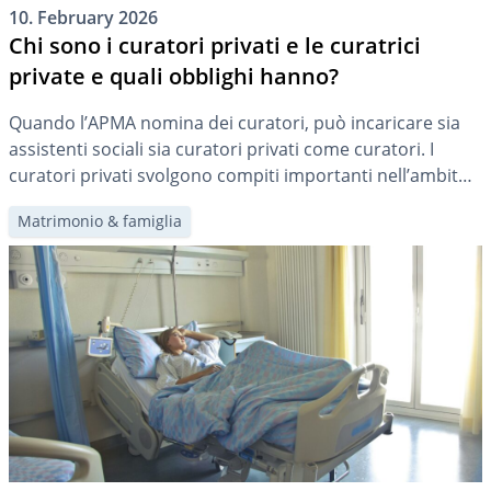
10. February 2026
Chi sono i curatori privati e le curatrici
private e quali obblighi hanno?
Quando l’APMA nomina dei curatori, può incaricare sia
assistenti sociali sia curatori privati come curatori. I
curatori privati svolgono compiti importanti nell’ambito
della protezione degli adulti in Svizzera. Essi assistono le
Matrimonio & famiglia
persone che non sono più in grado di gestire
autonomamente i propri affari. L’APMA li nomina come
curatori per persone che necessitano di aiuto […]