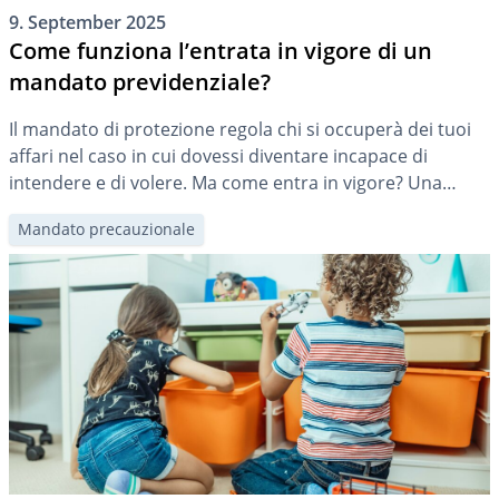
9. September 2025
Come funziona l’entrata in vigore di un
mandato previdenziale?
Il mandato di protezione regola chi si occuperà dei tuoi
affari nel caso in cui dovessi diventare incapace di
intendere e di volere. Ma come entra in vigore? Una
guida passo dopo passo con un esempio concreto
Mandato precauzionale
illustra come funziona l’entrata in vigore.