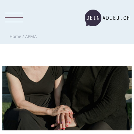
Home
/
APMA