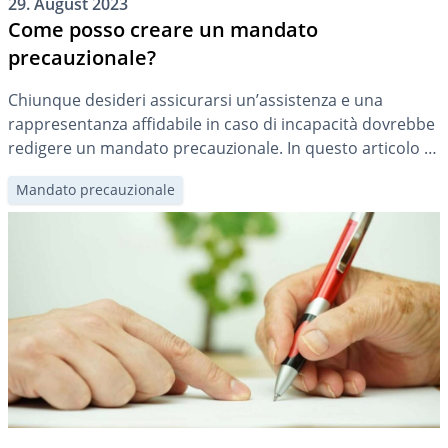
29. August 2023
Come posso creare un mandato
precauzionale?
Chiunque desideri assicurarsi un’assistenza e una
rappresentanza affidabile in caso di incapacità dovrebbe
redigere un mandato precauzionale. In questo articolo vi
mostriamo come creare facilmente il vostro mandato
Mandato precauzionale
precauzionale su DeinAdieu.