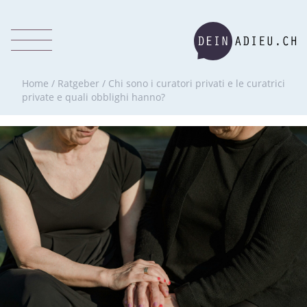
Home
/
Ratgeber
/
Chi sono i curatori privati e le curatrici
private e quali obblighi hanno?