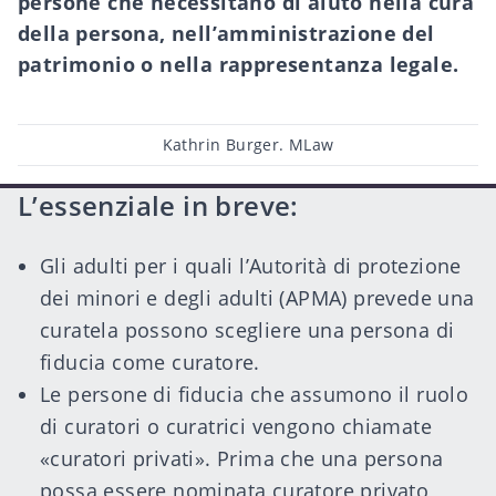
persone che necessitano di aiuto nella cura
della persona, nell’amministrazione del
patrimonio o nella rappresentanza legale.
Post
Kathrin Burger. MLaw
author
L’essenziale in breve:
Gli adulti per i quali l’Autorità di protezione
dei minori e degli adulti (APMA) prevede una
curatela possono scegliere una persona di
fiducia come curatore.
Le persone di fiducia che assumono il ruolo
di curatori o curatrici vengono chiamate
«curatori privati». Prima che una persona
possa essere nominata curatore privato,