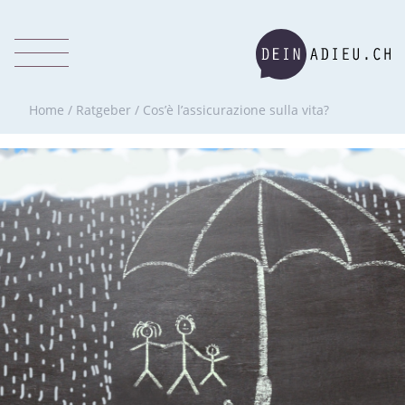
Home
/
Ratgeber
/
Cos’è l’assicurazione sulla vita?