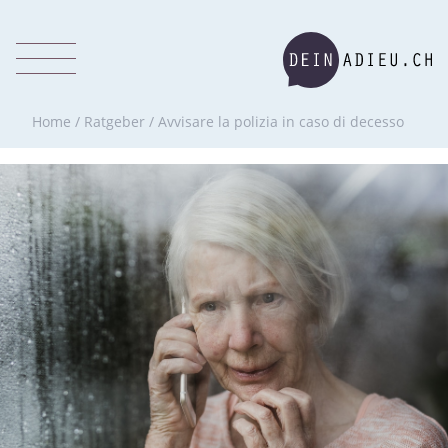
Home
/
Ratgeber
/
Avvisare la polizia in caso di decesso