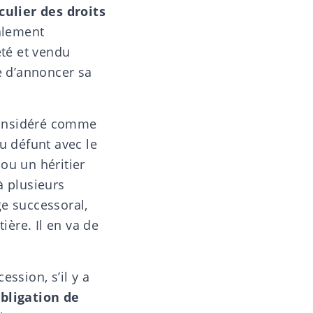
culier des droits
galement
eté et vendu
e d’annoncer sa
considéré comme
u défunt avec le
 ou un héritier
 plusieurs
ge successoral,
ière. Il en va de
ccession
, s’il y a
obligation de