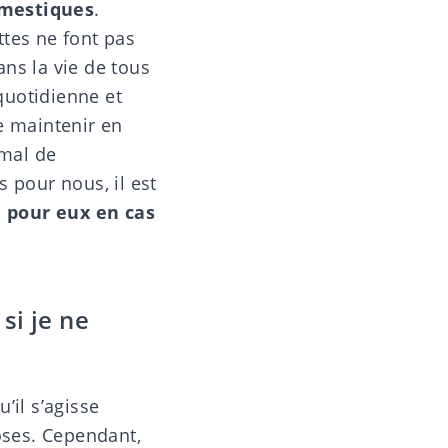
mestiques
.
ttes ne font pas
ns la vie de tous
 quotidienne et
se maintenir en
imal de
 pour nous, il est
e pour eux en cas
si je ne
’il s’agisse
oses. Cependant,