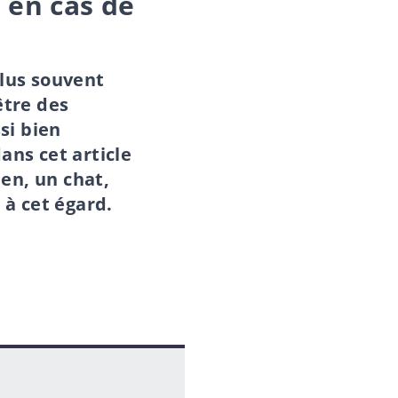
 en cas de
plus souvent
être des
si bien
ans cet article
ien, un chat,
 à cet égard.