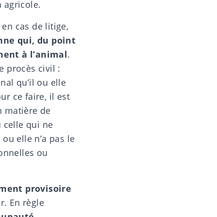
 agricole.
 en cas de litige,
nne qui, du point
ment à l’animal
.
procès civil :
nal qu’il ou elle
r ce faire, il est
n matière de
 celle qui ne
 ou elle n’a pas le
ionnelles ou
ment provisoire
r. En règle
munauté