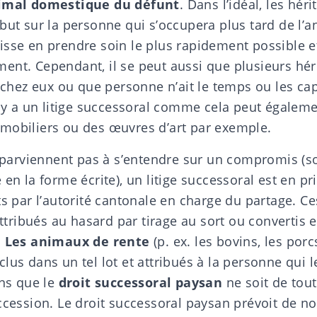
nimal domestique du défunt
. Dans l’idéal, les hér
but sur la personne qui s’occupera plus tard de l’a
sse en prendre soin le plus rapidement possible et
ent. Cependant, il se peut aussi que plusieurs héri
l chez eux ou que personne n’ait le temps ou les capa
l y a un litige successoral comme cela peut égalem
mobiliers
ou des œuvres d’art par exemple.
ne parviennent pas à s’entendre sur un compromis (s
e
en la forme écrite), un litige successoral est en pr
s par l’
autorité cantonale en charge du partage.
Ces
 attribués au hasard par tirage au sort ou convertis
.
Les animaux de rente
(p. ex. les bovins, les porc
lus dans un tel lot et attribués à la personne qui l
ins que le
droit successoral paysan
ne soit de tou
uccession. Le droit successoral paysan prévoit de 