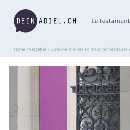
Le testament
Home
/
Ratgeber
/
Qu’advient-il des animaux domestiques 