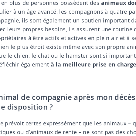
s en plus de personnes possèdent des
animaux do
culier à un âge avancé, les compagnons à quatre pa
mpagnie, ils sont également un soutien important da
avec leurs propres besoins, ils assurent une routine
riétaires à être actifs et actives en plein air et à 
 lien le plus étroit existe même avec son propre an
 le chien, le chat ou le hamster sont si importants
fléchir également
à la meilleure
prise en charg
nimal de compagnie après mon décès 
e disposition ?
se
prévoit certes expressément que les animaux – qu
ques ou d’animaux de rente – ne sont pas des ch