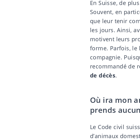
En Suisse, de plu
Souvent, en parti
que leur tenir co
les jours. Ainsi, 
motivent leurs prop
forme. Parfois, le
compagnie. Puisque
recommandé de ré
de décès
.
Où ira mon a
prends aucun
Le
Code civil suis
d’animaux domesti