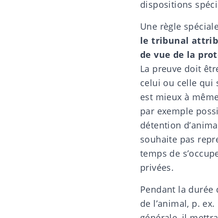
dispositions spéci
Une règle spécial
le tribunal attri
de vue de la pro
La preuve doit êt
celui ou celle qui
est mieux à même de
par exemple possi
détention d’animau
souhaite pas repren
temps de s’occupe
privées.
Pendant la durée 
de l’animal, p. ex
générale, il mettr