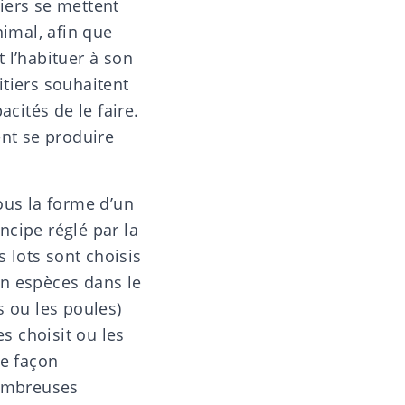
itiers se mettent
nimal, afin que
 l’habituer à son
tiers souhaitent
cités de le faire.
ent se produire
ous la forme d’un
incipe réglé par la
 lots sont choisis
 en espèces dans le
s ou les poules)
es choisit ou les
te façon
nombreuses