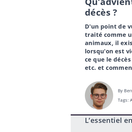
Qu’advien
décès ?
D'un point de v
traité comme un
animaux, il exi
lorsqu'on est v
ce que le décès
etc. et comment
Post
By
Ber
author
Tags
Tags:
L’essentiel e