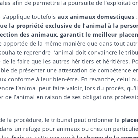
ales afin de permettre la poursuite de l’exploitation
e s’applique toutefois
aux
animaux domestiques
:
bue la propriété exclusive de l’animal à la perso
tection des animaux, garantit le meilleur place
re apportée de la même manière que dans tout autre 
 souhaite reprendre l’animal doit convaincre le tribu
 le faire que les autres héritiers et héritières. Pou
ble de présenter une attestation de compétence e
x conforme à leur bien-être. En revanche, celui ou
dre l’animal peut faire valoir, lors du procès, qu’il
r de l’animal en raison de ses obligations profess
de la procédure, le tribunal peut ordonner le
place
. dans un refuge pour animaux ou chez un particulie
a les
frais
de cette mesure
à la charge de la com