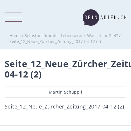
Home
/
Selbstbestimmtes Lebensende: Was ist Ihr Ziel?
/
Seite_12_Neue_Zürcher_Zeitung_2017-04-12 (2)
Seite_12_Neue_Zürcher_Zeit
04-12 (2)
Beitragsautor
Martin Schuppli
Seite_12_Neue_Zürcher_Zeitung_2017-04-12 (2)