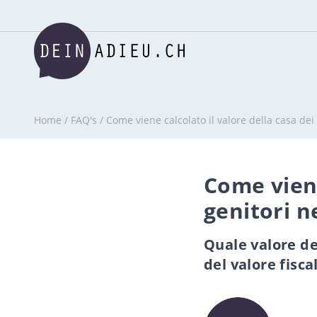
Home
/
FAQ's
/
Come viene calcolato il valore della casa dei 
Come viene
genitori n
Quale valore de
del valore fisca