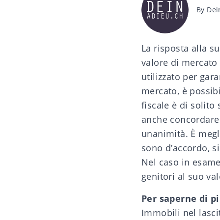
Post
By
Dei
author
La risposta alla s
valore di mercato 
utilizzato per gara
mercato, è possibi
fiscale è di solit
anche concordare u
unanimità. È megli
sono d’accordo, si
Nel caso in esame
genitori al suo va
Per saperne di p
Immobili nel lasc