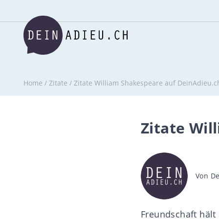
Home
/
Zitate
/
Zitate William Shakespeare auf DeinAdieu.c
Zitate Wi
Beitra
Von
De
Freundschaft hält 