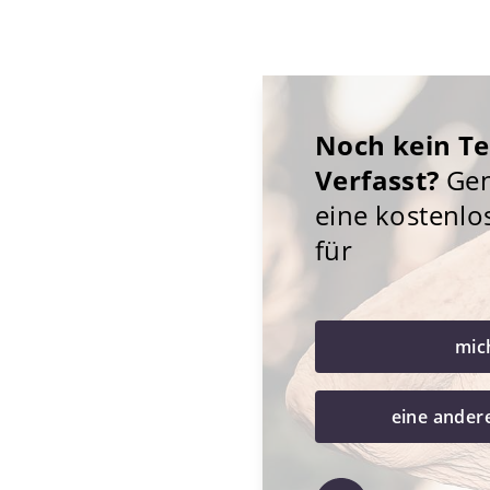
Noch kein T
Verfasst?
Gene
eine kostenlo
für
mic
eine ander