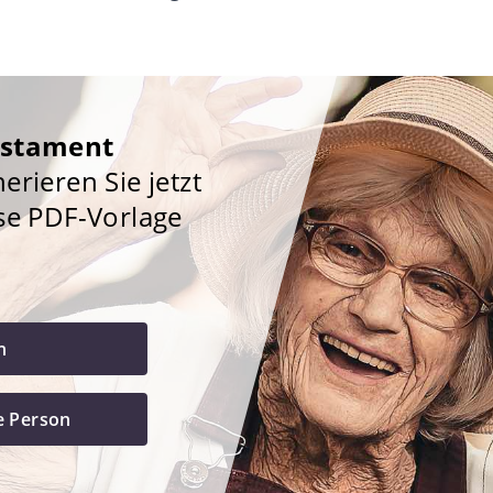
estament
rieren Sie jetzt
se PDF-Vorlage
h
e Person