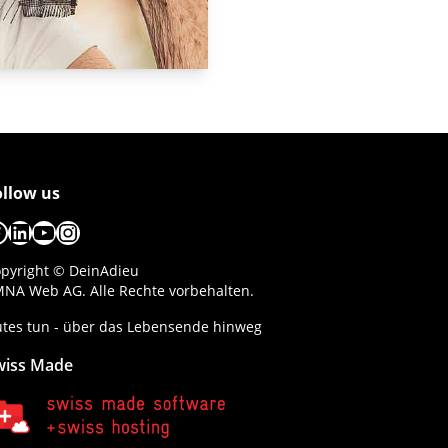
ollow us
acebook
LinkedIn
YouTube
Instagram
pyright © DeinAdieu
NA Web AG. Alle Rechte vorbehalten.
tes tun - über das Lebensende hinweg
wiss Made