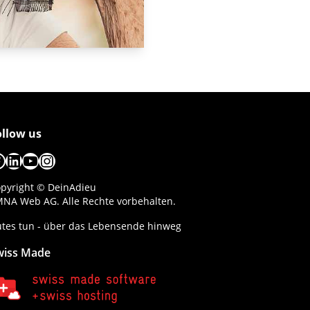
ollow us
acebook
LinkedIn
YouTube
Instagram
pyright © DeinAdieu
NA Web AG. Alle Rechte vorbehalten.
tes tun - über das Lebensende hinweg
wiss Made