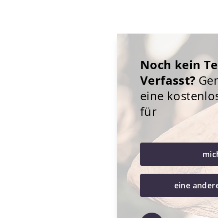
Noch kein T
Verfasst?
Gene
eine kostenlo
für
mic
eine ander