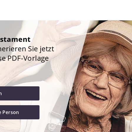
estament
rieren Sie jetzt
se PDF-Vorlage
h
e Person