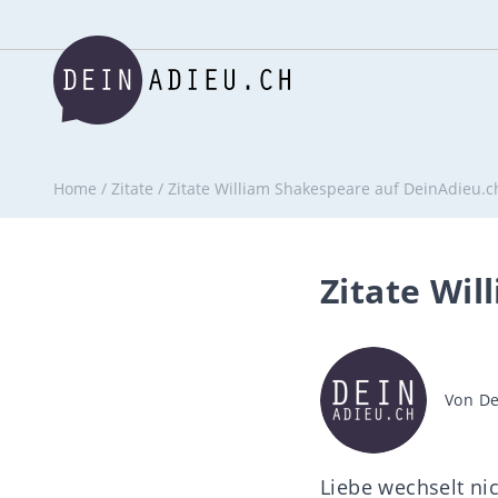
Home
/
Zitate
/
Zitate William Shakespeare auf DeinAdieu.c
Zitate Wi
Beitra
Von
De
Liebe wechselt nic