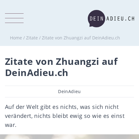
Home
/
Zitate
/
Zitate von Zhuangzi auf DeinAdieu.ch
Zitate von Zhuangzi auf
DeinAdieu.ch
Beitragsautor
DeinAdieu
Auf der Welt gibt es nichts, was sich nicht
verändert, nichts bleibt ewig so wie es einst
war.