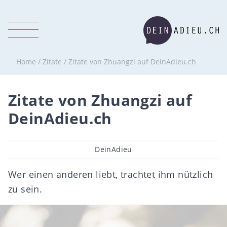
Home
/
Zitate
/
Zitate von Zhuangzi auf DeinAdieu.ch
Zitate von Zhuangzi auf
DeinAdieu.ch
Beitragsautor
DeinAdieu
Wer einen anderen liebt, trachtet ihm nützlich
zu sein.