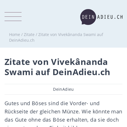
Home
/
Zitate
/
Zitate von Vivekânanda Swami auf
DeinAdieu.ch
Zitate von Vivekânanda
Swami auf DeinAdieu.ch
Beitragsautor
DeinAdieu
Gutes und Böses sind die Vorder- und
Rückseite der gleichen Münze. Wie könnte man
das Gute ohne das Böse erhalten, da sie doch