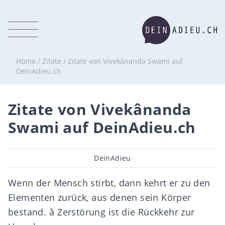
Home
/
Zitate
/
Zitate von Vivekânanda Swami auf
DeinAdieu.ch
Zitate von Vivekânanda
Swami auf DeinAdieu.ch
Beitragsautor
DeinAdieu
Wenn der Mensch stirbt, dann kehrt er zu den
Elementen zurück, aus denen sein Körper
bestand. â Zerstörung ist die Rückkehr zur