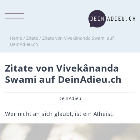
Home
/
Zitate
/
Zitate von Vivekânanda Swami auf
DeinAdieu.ch
Zitate von Vivekânanda
Swami auf DeinAdieu.ch
Beitragsautor
DeinAdieu
Wer nicht an sich glaubt, ist ein Atheist.