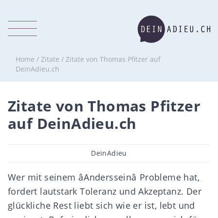
Home
/
Zitate
/
Zitate von Thomas Pfitzer auf
DeinAdieu.ch
Zitate von Thomas Pfitzer
auf DeinAdieu.ch
Beitragsautor
DeinAdieu
Wer mit seinem âAndersseinâ Probleme hat,
fordert lautstark Toleranz und Akzeptanz. Der
glückliche Rest liebt sich wie er ist, lebt und