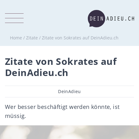
Home
/
Zitate
/
Zitate von Sokrates auf DeinAdieu.ch
Zitate von Sokrates auf
DeinAdieu.ch
Beitragsautor
DeinAdieu
Wer besser beschäftigt werden könnte, ist
müssig.