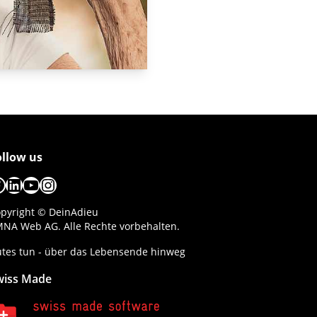
ollow us
acebook
LinkedIn
YouTube
Instagram
pyright © DeinAdieu
NA Web AG. Alle Rechte vorbehalten.
tes tun - über das Lebensende hinweg
wiss Made