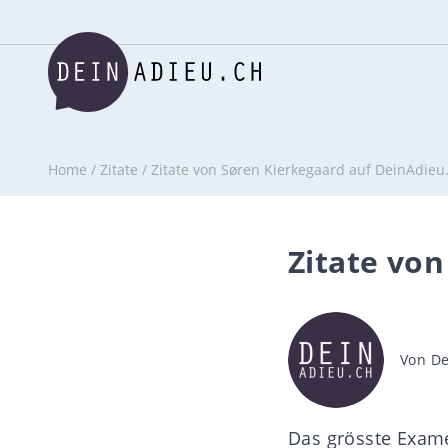
Home
/
Zitate
/
Zitate von Søren Kierkegaard auf DeinAdieu
Zitate vo
Beitra
Von
De
Das grösste Exam