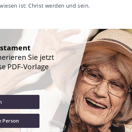
iesen ist: Christ werden und sein.
estament
rieren Sie jetzt
se PDF-Vorlage
h
e Person