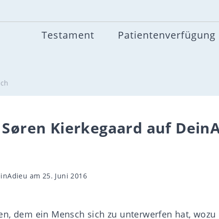
Testament
Patientenverfügung
.ch
n Søren Kierkegaard auf Dein
gsautor
inAdieu
am 25. Juni 2016
en, dem ein Mensch sich zu unterwerfen hat, wozu