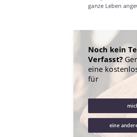
ganze Leben angew
Noch kein T
Verfasst?
Gene
eine kostenlo
für
mic
eine ander