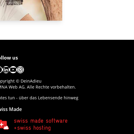
ollow us
acebook
LinkedIn
YouTube
Instagram
pyright © DeinAdieu
NA Web AG. Alle Rechte vorbehalten.
tes tun - über das Lebensende hinweg
wiss Made