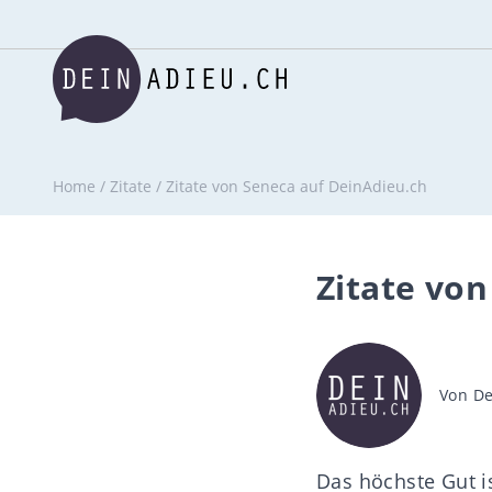
Home
/
Zitate
/
Zitate von Seneca auf DeinAdieu.ch
Zitate vo
Beitra
Von
De
Das höchste Gut is