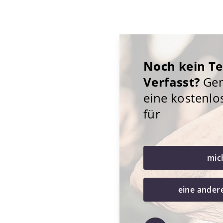
Noch kein T
Verfasst?
Gene
eine kostenlo
für
mic
eine ander