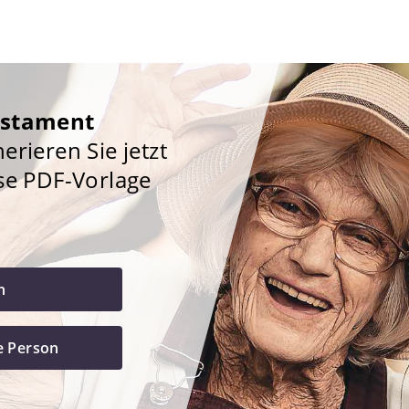
estament
rieren Sie jetzt
se PDF-Vorlage
h
e Person