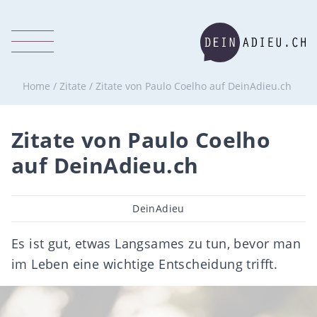
Home
/
Zitate
/
Zitate von Paulo Coelho auf DeinAdieu.ch
Zitate von Paulo Coelho
auf DeinAdieu.ch
Beitragsautor
DeinAdieu
Es ist gut, etwas Langsames zu tun, bevor man
im Leben eine wichtige Entscheidung trifft.