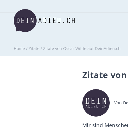
Home
/
Zitate
/
Zitate von Oscar Wilde auf DeinAdieu.ch
Zitate von
Beitra
Von
De
Mir sind Menschen