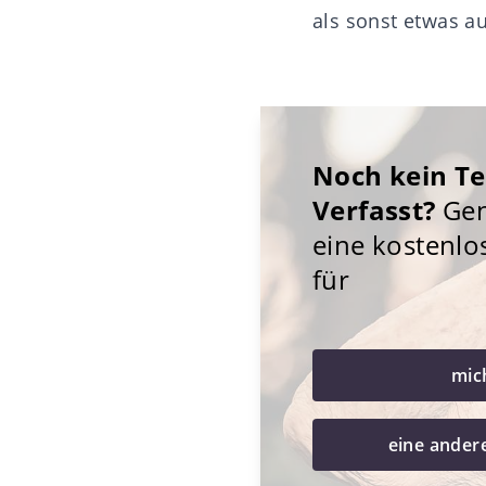
als sonst etwas au
Noch kein T
Verfasst?
Gene
eine kostenlo
für
mic
eine ander