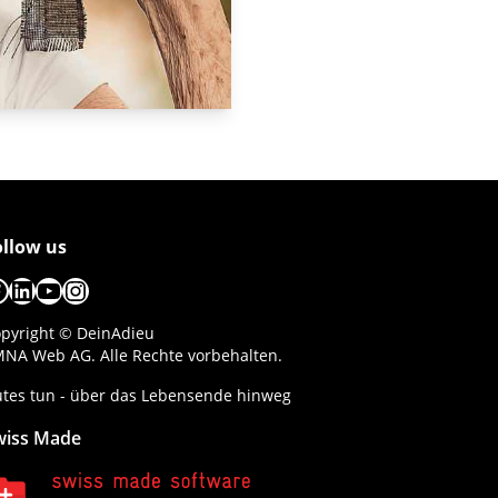
ollow us
acebook
LinkedIn
YouTube
Instagram
pyright © DeinAdieu
NA Web AG. Alle Rechte vorbehalten.
tes tun - über das Lebensende hinweg
wiss Made