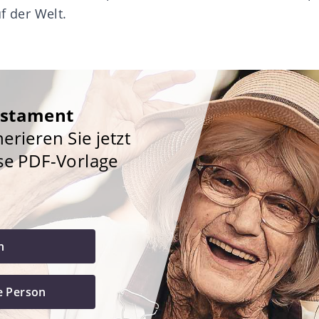
f der Welt.
estament
rieren Sie jetzt
se PDF-Vorlage
h
e Person