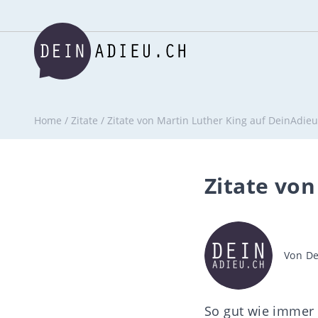
Home
/
Zitate
/
Zitate von Martin Luther King auf DeinAdieu
Zitate von
Beitra
Von
De
So gut wie immer 