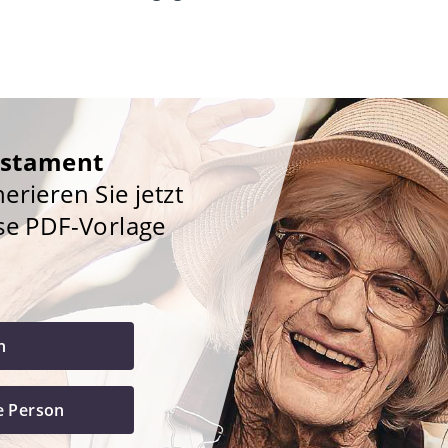
estament
rieren Sie jetzt
se PDF-Vorlage
h
e Person