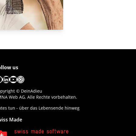
ollow us
acebook
LinkedIn
YouTube
Instagram
pyright © DeinAdieu
NA Web AG. Alle Rechte vorbehalten.
tes tun - über das Lebensende hinweg
wiss Made