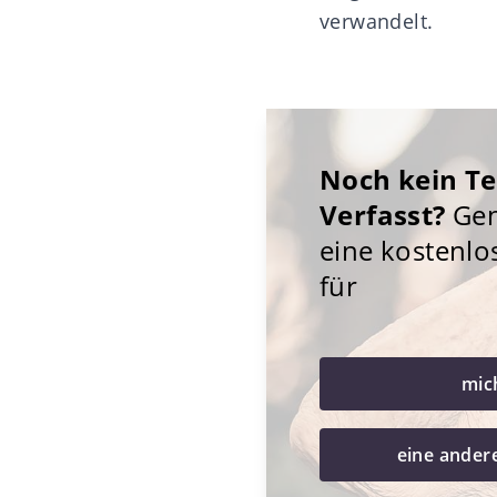
verwandelt.
Noch kein T
Verfasst?
Gene
eine kostenlo
für
mic
eine ander