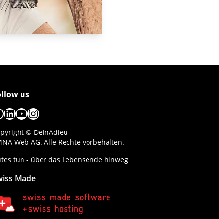
ollow us
acebook
LinkedIn
YouTube
Instagram
pyright © DeinAdieu
NA Web AG. Alle Rechte vorbehalten.
tes tun - über das Lebensende hinweg
wiss Made