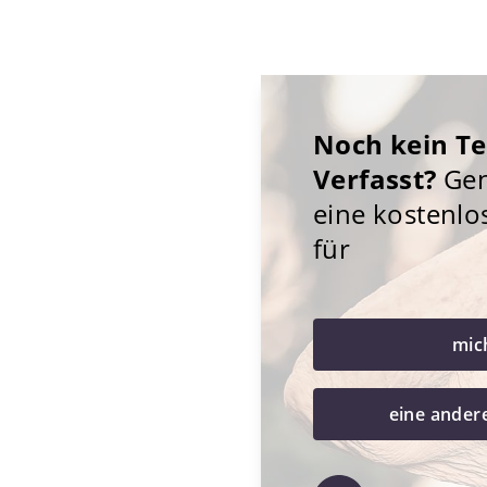
Noch kein T
Verfasst?
Gene
eine kostenlo
für
mic
eine ander