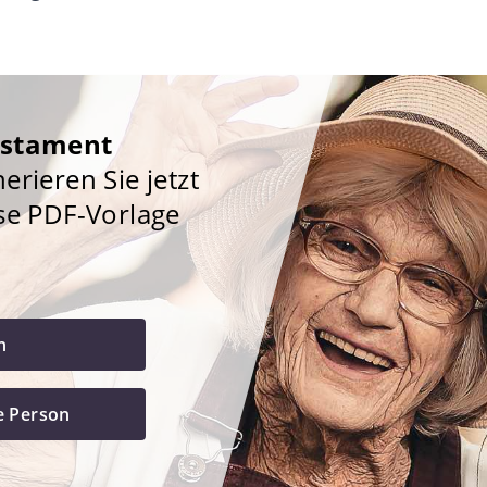
estament
rieren Sie jetzt
se PDF-Vorlage
h
e Person