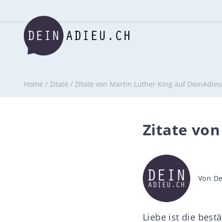
Home
/
Zitate
/
Zitate von Martin Luther King auf DeinAdieu
Zitate von
Beitra
Von
De
Liebe ist die best