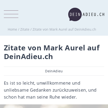
Home
/
Zitate
/
Zitate von Mark Aurel auf DeinAdieu.ch
Zitate von Mark Aurel auf
DeinAdieu.ch
Beitragsautor
DeinAdieu
Es ist so leicht, unwillkommene und
unliebsame Gedanken zurückzuweisen, und
schon hat man seine Ruhe wieder.