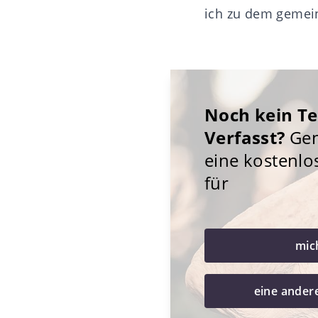
ich zu dem gemei
Noch kein T
Verfasst?
Gene
eine kostenlo
für
mic
eine ander