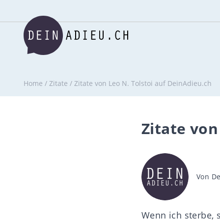
Home
/
Zitate
/
Zitate von Leo N. Tolstoi auf DeinAdieu.ch
Zitate von
Beitra
Von
De
Wenn ich sterbe, s