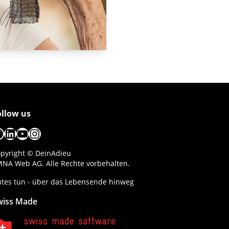
ollow us
acebook
LinkedIn
YouTube
Instagram
pyright © DeinAdieu
NA Web AG. Alle Rechte vorbehalten.
tes tun - über das Lebensende hinweg
wiss Made