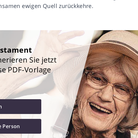
nsamen ewigen Quell zurückkehre.
estament
rieren Sie jetzt
se PDF-Vorlage
h
e Person