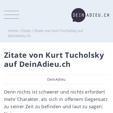
Home
/
Zitate
/
Zitate von Kurt Tucholsky auf
DeinAdieu.ch
Zitate von Kurt Tucholsky
auf DeinAdieu.ch
Beitragsautor
DeinAdieu
Denn nichts ist schwerer und nichts erfordert
mehr Charakter, als sich in offenem Gegensatz
zu seiner Zeit zu befinden und laut zu sagen: