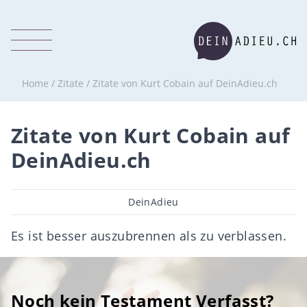
Home
/
Zitate
/
Zitate von Kurt Cobain auf DeinAdieu.ch
Zitate von Kurt Cobain auf
DeinAdieu.ch
Beitragsautor
DeinAdieu
Es ist besser auszubrennen als zu verblassen.
Noch kein Testament Verfasst?