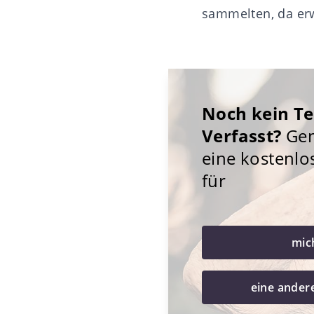
sammelten, da erwi
Noch kein T
Verfasst?
Gene
eine kostenlo
für
mic
eine ander