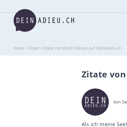
Home
/
Zitate
/
Zitate von Khalil Gibran auf DeinAdieu.ch
Zitate von
Beitra
Von
De
Als ich meine See