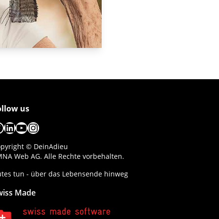
ollow us
acebook
LinkedIn
YouTube
Instagram
pyright © DeinAdieu
NA Web AG. Alle Rechte vorbehalten.
tes tun - über das Lebensende hinweg
wiss Made