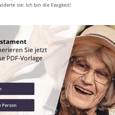
derte sie: Ich bin die Ewigkeit!
estament
rieren Sie jetzt
se PDF-Vorlage
h
e Person