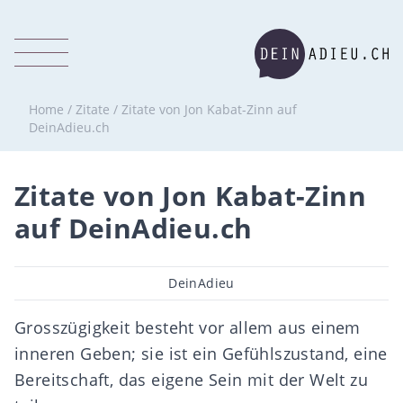
Home
/
Zitate
/
Zitate von Jon Kabat-Zinn auf
DeinAdieu.ch
Zitate von Jon Kabat-Zinn
auf DeinAdieu.ch
Beitragsautor
DeinAdieu
Grosszügigkeit besteht vor allem aus einem
inneren Geben; sie ist ein Gefühlszustand, eine
Bereitschaft, das eigene Sein mit der Welt zu