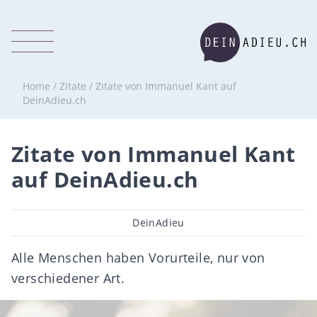
Home
/
Zitate
/
Zitate von Immanuel Kant auf
DeinAdieu.ch
Zitate von Immanuel Kant
auf DeinAdieu.ch
Beitragsautor
DeinAdieu
Alle Menschen haben Vorurteile, nur von
verschiedener Art.