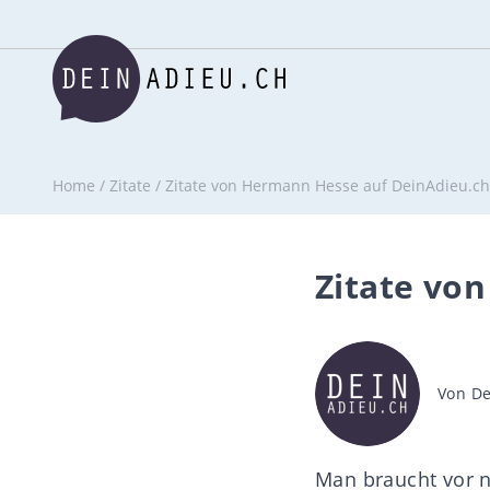
Home
/
Zitate
/
Zitate von Hermann Hesse auf DeinAdieu.ch
Zitate vo
Beitra
Von
De
Man braucht vor 