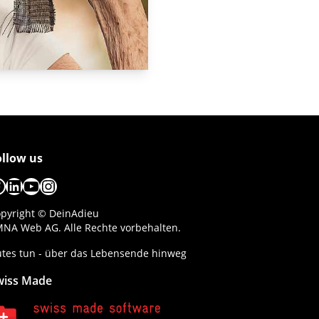
ollow us
acebook
LinkedIn
YouTube
Instagram
pyright © DeinAdieu
NA Web AG. Alle Rechte vorbehalten.
tes tun - über das Lebensende hinweg
wiss Made