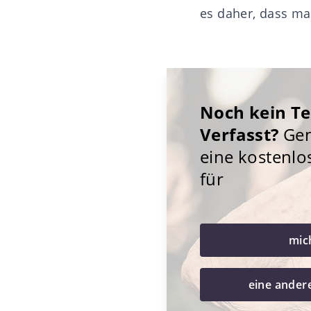
es daher, dass m
Noch kein T
Verfasst?
Gene
eine kostenlo
für
mic
eine ander