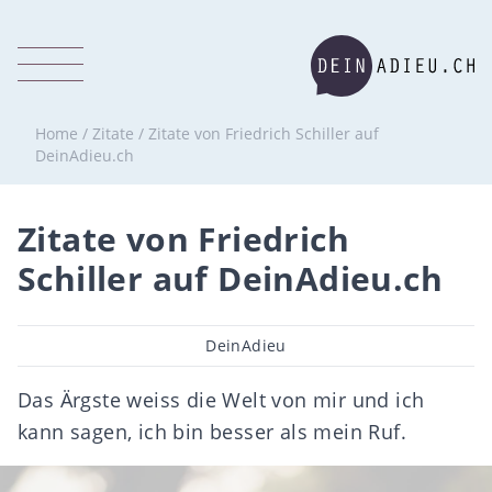
Home
/
Zitate
/
Zitate von Friedrich Schiller auf
DeinAdieu.ch
Zitate von Friedrich
Schiller auf DeinAdieu.ch
Beitragsautor
DeinAdieu
Das Ärgste weiss die Welt von mir und ich
kann sagen, ich bin besser als mein Ruf.