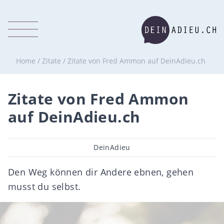
Home
/
Zitate
/
Zitate von Fred Ammon auf DeinAdieu.ch
Zitate von Fred Ammon
auf DeinAdieu.ch
Beitragsautor
DeinAdieu
Den Weg können dir Andere ebnen, gehen
musst du selbst.