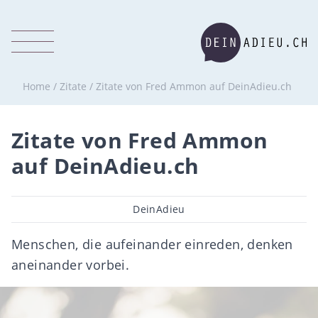
Home
/
Zitate
/
Zitate von Fred Ammon auf DeinAdieu.ch
Zitate von Fred Ammon
auf DeinAdieu.ch
Beitragsautor
DeinAdieu
Menschen, die aufeinander einreden, denken
aneinander vorbei.